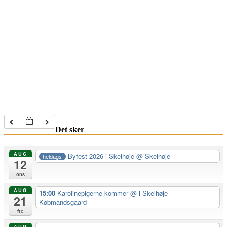
Det sker
AUG
Byfest 2026 i Skelhøje
@ Skelhøje
heldags
12
ons
AUG
15:00
Karolinepigerne kommer
@ i Skelhøje
21
Købmandsgaard
fre
AUG