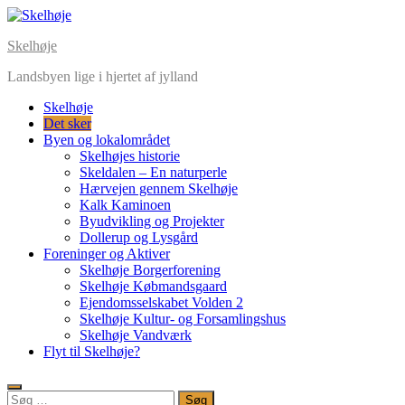
Skip
to
Skelhøje
content
Landsbyen lige i hjertet af jylland
Skelhøje
Det sker
Byen og lokalområdet
Skelhøjes historie
Skeldalen – En naturperle
Hærvejen gennem Skelhøje
Kalk Kaminoen
Byudvikling og Projekter
Dollerup og Lysgård
Foreninger og Aktiver
Skelhøje Borgerforening
Skelhøje Købmandsgaard
Ejendomsselskabet Volden 2
Skelhøje Kultur- og Forsamlingshus
Skelhøje Vandværk
Flyt til Skelhøje?
Søg