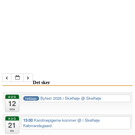
Det sker
AUG
Byfest 2026 i Skelhøje
@ Skelhøje
heldags
12
ons
AUG
15:00
Karolinepigerne kommer
@ i Skelhøje
21
Købmandsgaard
fre