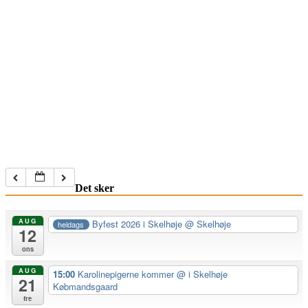
Det sker
AUG
Byfest 2026 i Skelhøje
@ Skelhøje
heldags
12
ons
AUG
15:00
Karolinepigerne kommer
@ i Skelhøje
21
Købmandsgaard
fre