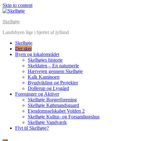
Skip to content
Skelhøje
Landsbyen lige i hjertet af jylland
Skelhøje
Det sker
Byen og lokalområdet
Skelhøjes historie
Skeldalen – En naturperle
Hærvejen gennem Skelhøje
Kalk Kaminoen
Byudvikling og Projekter
Dollerup og Lysgård
Foreninger og Aktiver
Skelhøje Borgerforening
Skelhøje Købmandsgaard
Ejendomsselskabet Volden 2
Skelhøje Kultur- og Forsamlingshus
Skelhøje Vandværk
Flyt til Skelhøje?