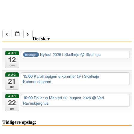
Det sker
AUG
Byfest 2026 i Skelhøje
@ Skelhøje
heldags
12
ons
AUG
15:00
Karolinepigerne kommer
@ i Skelhøje
21
Købmandsgaard
fre
AUG
10:00
Dollerup Marked 22. august 2026
@ Ved
22
Ravnsbjerghus
lør
Tidligere opslag: