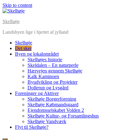
Skip to content
Skelhøje
Landsbyen lige i hjertet af jylland
Skelhøje
Det sker
Byen og lokalområdet
Skelhøjes historie
Skeldalen – En naturperle
Hærvejen gennem Skelhøje
Kalk Kaminoen
Byudvikling og Projekter
Dollerup og Lysgård
Foreninger og Aktiver
Skelhøje Borgerforening
Skelhøje Købmandsgaard
Ejendomsselskabet Volden 2
Skelhøje Kultur- og Forsamlingshus
Skelhøje Vandværk
Flyt til Skelhøje?