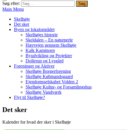
Søg efter:
Main Menu
Skelhøje
Det sker
Byen og lokalområdet
Skelhøjes historie
Skeldalen – En naturperle
Hærvejen gennem Skelhøje
Kalk Kaminoen
Byudvikling og Projekter
Dollerup og Lysgård
Foreninger og Aktiver
Skelhøje Borgerforening
Skelhøje Købmandsgaard
Ejendomsselskabet Volden 2
Skelhøje Kultur- og Forsamlingshus
Skelhøje Vandværk
Flyt til Skelhøje?
Det sker
Kalender for hvad der sker i Skelhøje