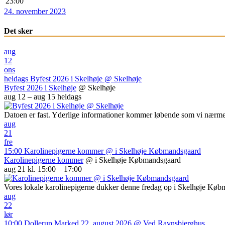
23:00
24. november 2023
Det sker
aug
12
ons
heldags
Byfest 2026 i Skelhøje
@ Skelhøje
Byfest 2026 i Skelhøje
@ Skelhøje
aug 12 – aug 15
heldags
Datoen er fast. Yderlige informationer kommer løbende som vi nærme
aug
21
fre
15:00
Karolinepigerne kommer
@ i Skelhøje Købmandsgaard
Karolinepigerne kommer
@ i Skelhøje Købmandsgaard
aug 21 kl. 15:00 – 17:00
Vores lokale karolinepigerne dukker denne fredag op i Skelhøje Kø
aug
22
lør
10:00
Dollerup Marked 22. august 2026
@ Ved Ravnsbjerghus