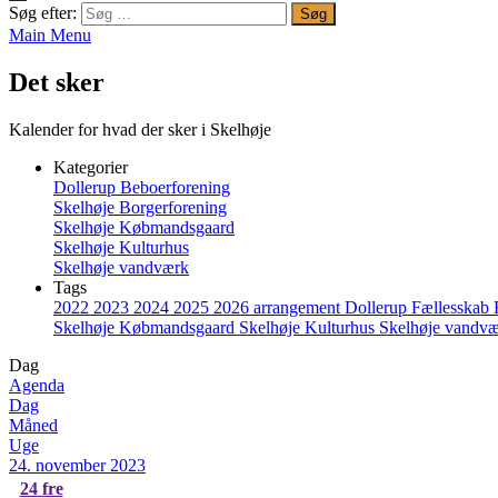
Søg efter:
Main Menu
Det sker
Kalender for hvad der sker i Skelhøje
Kategorier
Dollerup Beboerforening
Skelhøje Borgerforening
Skelhøje Købmandsgaard
Skelhøje Kulturhus
Skelhøje vandværk
Tags
2022
2023
2024
2025
2026
arrangement
Dollerup
Fællesskab
Skelhøje Købmandsgaard
Skelhøje Kulturhus
Skelhøje vandv
Dag
Agenda
Dag
Måned
Uge
24. november 2023
24
fre