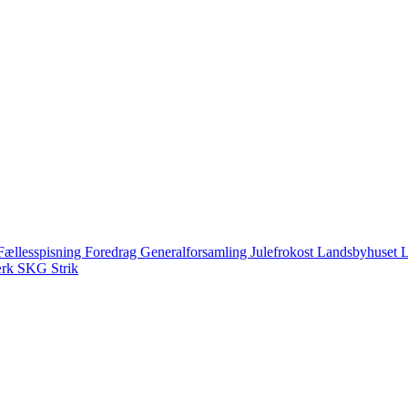
Fællesspisning
Foredrag
Generalforsamling
Julefrokost
Landsbyhuset
L
ærk
SKG
Strik