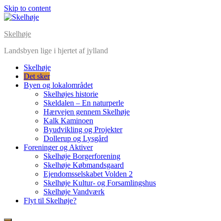
Skip to content
Skelhøje
Landsbyen lige i hjertet af jylland
Skelhøje
Det sker
Byen og lokalområdet
Skelhøjes historie
Skeldalen – En naturperle
Hærvejen gennem Skelhøje
Kalk Kaminoen
Byudvikling og Projekter
Dollerup og Lysgård
Foreninger og Aktiver
Skelhøje Borgerforening
Skelhøje Købmandsgaard
Ejendomsselskabet Volden 2
Skelhøje Kultur- og Forsamlingshus
Skelhøje Vandværk
Flyt til Skelhøje?