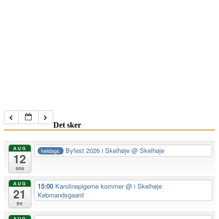
Det sker
AUG
Byfest 2026 i Skelhøje
@ Skelhøje
heldags
12
ons
AUG
15:00
Karolinepigerne kommer
@ i Skelhøje
21
Købmandsgaard
fre
AUG