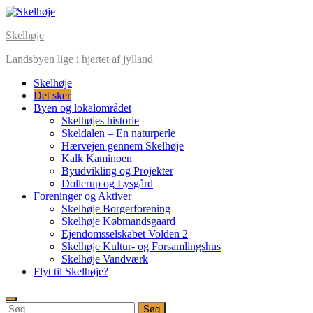
Skip
to
Skelhøje
content
Landsbyen lige i hjertet af jylland
Skelhøje
Det sker
Byen og lokalområdet
Skelhøjes historie
Skeldalen – En naturperle
Hærvejen gennem Skelhøje
Kalk Kaminoen
Byudvikling og Projekter
Dollerup og Lysgård
Foreninger og Aktiver
Skelhøje Borgerforening
Skelhøje Købmandsgaard
Ejendomsselskabet Volden 2
Skelhøje Kultur- og Forsamlingshus
Skelhøje Vandværk
Flyt til Skelhøje?
Søg