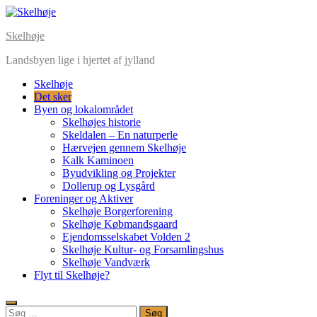
Skip
to
Skelhøje
content
Landsbyen lige i hjertet af jylland
Skelhøje
Det sker
Byen og lokalområdet
Skelhøjes historie
Skeldalen – En naturperle
Hærvejen gennem Skelhøje
Kalk Kaminoen
Byudvikling og Projekter
Dollerup og Lysgård
Foreninger og Aktiver
Skelhøje Borgerforening
Skelhøje Købmandsgaard
Ejendomsselskabet Volden 2
Skelhøje Kultur- og Forsamlingshus
Skelhøje Vandværk
Flyt til Skelhøje?
Søg