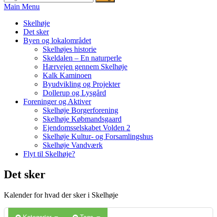
efter:
Main Menu
Skelhøje
Det sker
Byen og lokalområdet
Skelhøjes historie
Skeldalen – En naturperle
Hærvejen gennem Skelhøje
Kalk Kaminoen
Byudvikling og Projekter
Dollerup og Lysgård
Foreninger og Aktiver
Skelhøje Borgerforening
Skelhøje Købmandsgaard
Ejendomsselskabet Volden 2
Skelhøje Kultur- og Forsamlingshus
Skelhøje Vandværk
Flyt til Skelhøje?
Det sker
Kalender for hvad der sker i Skelhøje
Kategorier
Tags