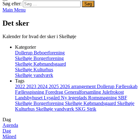
Søg efter:
Main Menu
Det sker
Kalender for hvad der sker i Skelhøje
Kategorier
Dollerup Beboerforening
Skelhøje Borgerforening
Skelhøje Købmandsgaard
Skelhøje Kulturhus
Skelhøje vandværk
Tags
2022
2023
2024
2025
2026
arrangement
Dollerup
Fællesskab
Fællesspisning
Foredrag
Generalforsamling
Julefrokost
Landsbyhuset
Lysgård
Ny legeplads
Romsmagning
SBF
Skelhøje Borgerforening
Skelhøje Købmandsgaard
Skelhøje
Kulturhus
Skelhøje vandværk
SKG
Strik
Dag
Agenda
Dag
Måned