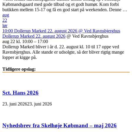
Købmandsgaard med gode tilbud og et godt humør. Kom forbi
butikken mellem 15-17 og få en god start på weekenden. Denne …
aug
22
lør
10:00
Dollerup Marked 22. august 2026
@ Ved Ravnsbjerghus
Dollerup Marked 22. august 2026
@ Ved Ravnsbjerghus
aug 22 kl. 10:00 – 17:00
Dollerup Marked bliver i år d. 22. august kl. 10 til 17 oppe ved
Ravnsbjerghus. Alle stande er udsolgte, så der bliver rigtig mange
lopper at kigge på.
Tidligere opslag:
Sct. Hans 2026
23. juni 2026
23. juni 2026
Nyhedsbrev fra Skelhøje Købmand – maj 2026