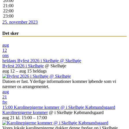
20:00
21:00
22:00
23:00
25. november 2023
Det sker
aug
12
ons
heldags
Byfest 2026 i Skelhøje
@ Skelhøje
Byfest 2026 i Skelhøje
@ Skelhøje
aug 12 – aug 15
heldags
Datoen er fast. Yderlige informationer kommer løbende som vi
nærmer os arrangementet.
aug
21
fre
15:00
Karolinepigerne kommer
@ i Skelhøje Købmandsgaard
Karolinepigerne kommer
@ i Skelhøje Købmandsgaard
aug 21 kl. 15:00 – 17:00
Vores lokale karolinepigerne dukker denne fredag op i Skelhøje