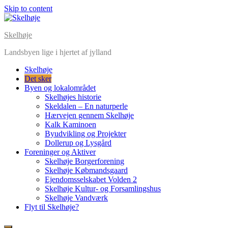
Skip to content
Skelhøje
Landsbyen lige i hjertet af jylland
Skelhøje
Det sker
Byen og lokalområdet
Skelhøjes historie
Skeldalen – En naturperle
Hærvejen gennem Skelhøje
Kalk Kaminoen
Byudvikling og Projekter
Dollerup og Lysgård
Foreninger og Aktiver
Skelhøje Borgerforening
Skelhøje Købmandsgaard
Ejendomsselskabet Volden 2
Skelhøje Kultur- og Forsamlingshus
Skelhøje Vandværk
Flyt til Skelhøje?