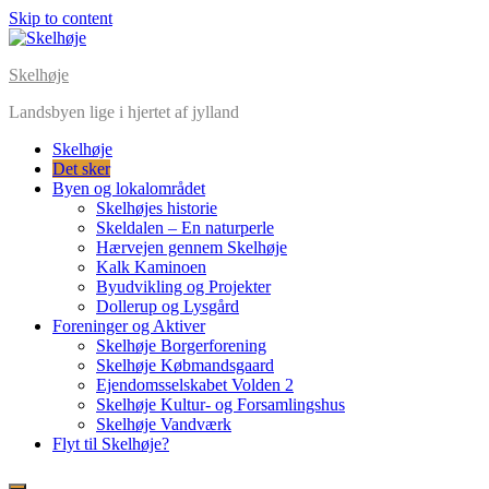
Skip to content
Skelhøje
Landsbyen lige i hjertet af jylland
Skelhøje
Det sker
Byen og lokalområdet
Skelhøjes historie
Skeldalen – En naturperle
Hærvejen gennem Skelhøje
Kalk Kaminoen
Byudvikling og Projekter
Dollerup og Lysgård
Foreninger og Aktiver
Skelhøje Borgerforening
Skelhøje Købmandsgaard
Ejendomsselskabet Volden 2
Skelhøje Kultur- og Forsamlingshus
Skelhøje Vandværk
Flyt til Skelhøje?