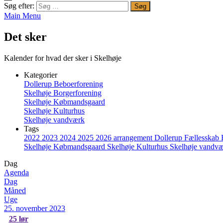
Søg efter:
Main Menu
Det sker
Kalender for hvad der sker i Skelhøje
Kategorier
Dollerup Beboerforening
Skelhøje Borgerforening
Skelhøje Købmandsgaard
Skelhøje Kulturhus
Skelhøje vandværk
Tags
2022
2023
2024
2025
2026
arrangement
Dollerup
Fællesskab
Skelhøje Købmandsgaard
Skelhøje Kulturhus
Skelhøje vandv
Dag
Agenda
Dag
Måned
Uge
25. november 2023
25
lør