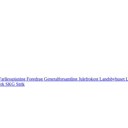
Fællesspisning
Foredrag
Generalforsamling
Julefrokost
Landsbyhuset
L
ærk
SKG
Strik