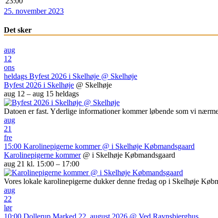
23:00
25. november 2023
Det sker
aug
12
ons
heldags
Byfest 2026 i Skelhøje
@ Skelhøje
Byfest 2026 i Skelhøje
@ Skelhøje
aug 12 – aug 15
heldags
Datoen er fast. Yderlige informationer kommer løbende som vi nærme
aug
21
fre
15:00
Karolinepigerne kommer
@ i Skelhøje Købmandsgaard
Karolinepigerne kommer
@ i Skelhøje Købmandsgaard
aug 21 kl. 15:00 – 17:00
Vores lokale karolinepigerne dukker denne fredag op i Skelhøje Kø
aug
22
lør
10:00
Dollerup Marked 22. august 2026
@ Ved Ravnsbjerghus