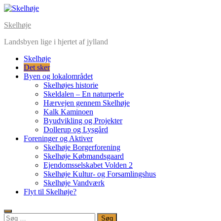
Skelhøje
Landsbyen lige i hjertet af jylland
Skelhøje
Det sker
Byen og lokalområdet
Skelhøjes historie
Skeldalen – En naturperle
Hærvejen gennem Skelhøje
Kalk Kaminoen
Byudvikling og Projekter
Dollerup og Lysgård
Foreninger og Aktiver
Skelhøje Borgerforening
Skelhøje Købmandsgaard
Ejendomsselskabet Volden 2
Skelhøje Kultur- og Forsamlingshus
Skelhøje Vandværk
Flyt til Skelhøje?