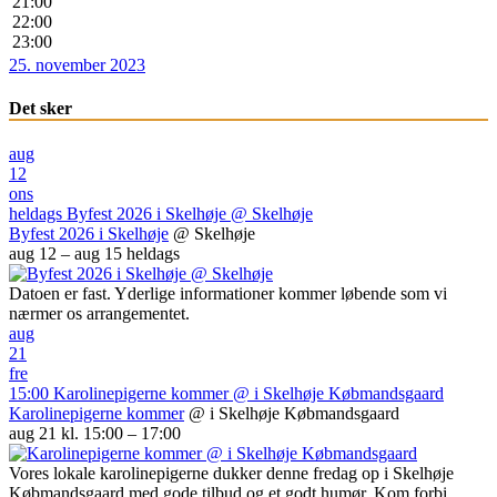
21:00
22:00
23:00
25. november 2023
Det sker
aug
12
ons
heldags
Byfest 2026 i Skelhøje
@ Skelhøje
Byfest 2026 i Skelhøje
@ Skelhøje
aug 12 – aug 15
heldags
Datoen er fast. Yderlige informationer kommer løbende som vi
nærmer os arrangementet.
aug
21
fre
15:00
Karolinepigerne kommer
@ i Skelhøje Købmandsgaard
Karolinepigerne kommer
@ i Skelhøje Købmandsgaard
aug 21 kl. 15:00 – 17:00
Vores lokale karolinepigerne dukker denne fredag op i Skelhøje
Købmandsgaard med gode tilbud og et godt humør. Kom forbi