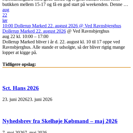
butikken mellem 15-17 og få en god start på weekenden. Denne …
aug
22
lør
10:00
Dollerup Marked 22. august 2026
@ Ved Ravnsbjerghus
Dollerup Marked 22. august 2026
@ Ved Ravnsbjerghus
aug 22 kl. 10:00 – 17:00
Dollerup Marked bliver i år d. 22. august kl. 10 til 17 oppe ved
Ravnsbjerghus. Alle stande er udsolgte, så der bliver rigtig mange
lopper at kigge på.
Tidligere opslag:
Sct. Hans 2026
23. juni 2026
23. juni 2026
Nyhedsbrev fra Skelhøje Købmand – maj 2026
7. maj 2026
7. maj 2026