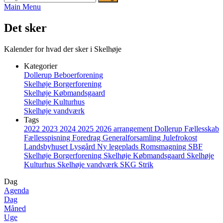
Main Menu
Det sker
Kalender for hvad der sker i Skelhøje
Kategorier
Dollerup Beboerforening
Skelhøje Borgerforening
Skelhøje Købmandsgaard
Skelhøje Kulturhus
Skelhøje vandværk
Tags
2022
2023
2024
2025
2026
arrangement
Dollerup
Fællesskab
Fællesspisning
Foredrag
Generalforsamling
Julefrokost
Landsbyhuset
Lysgård
Ny legeplads
Romsmagning
SBF
Skelhøje Borgerforening
Skelhøje Købmandsgaard
Skelhøje
Kulturhus
Skelhøje vandværk
SKG
Strik
Dag
Agenda
Dag
Måned
Uge