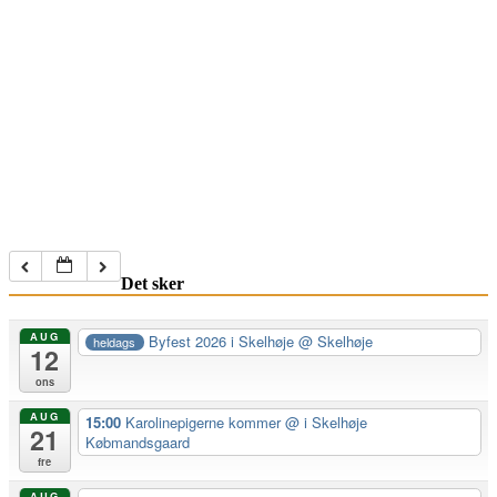
Det sker
AUG
Byfest 2026 i Skelhøje
@ Skelhøje
heldags
12
ons
AUG
15:00
Karolinepigerne kommer
@ i Skelhøje
21
Købmandsgaard
fre
AUG