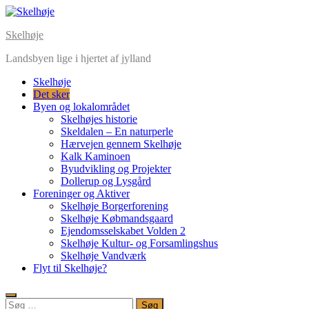
Skip
to
Skelhøje
content
Landsbyen lige i hjertet af jylland
Skelhøje
Det sker
Byen og lokalområdet
Skelhøjes historie
Skeldalen – En naturperle
Hærvejen gennem Skelhøje
Kalk Kaminoen
Byudvikling og Projekter
Dollerup og Lysgård
Foreninger og Aktiver
Skelhøje Borgerforening
Skelhøje Købmandsgaard
Ejendomsselskabet Volden 2
Skelhøje Kultur- og Forsamlingshus
Skelhøje Vandværk
Flyt til Skelhøje?
Søg