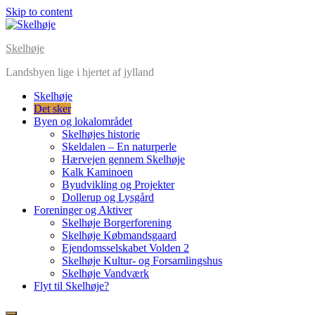
Skip to content
Skelhøje
Landsbyen lige i hjertet af jylland
Skelhøje
Det sker
Byen og lokalområdet
Skelhøjes historie
Skeldalen – En naturperle
Hærvejen gennem Skelhøje
Kalk Kaminoen
Byudvikling og Projekter
Dollerup og Lysgård
Foreninger og Aktiver
Skelhøje Borgerforening
Skelhøje Købmandsgaard
Ejendomsselskabet Volden 2
Skelhøje Kultur- og Forsamlingshus
Skelhøje Vandværk
Flyt til Skelhøje?