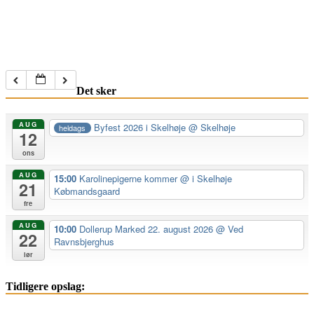
Det sker
AUG
Byfest 2026 i Skelhøje
@ Skelhøje
heldags
12
ons
AUG
15:00
Karolinepigerne kommer
@ i Skelhøje
21
Købmandsgaard
fre
AUG
10:00
Dollerup Marked 22. august 2026
@ Ved
22
Ravnsbjerghus
lør
Tidligere opslag: