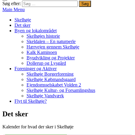
Søg efter:
Main Menu
Skelhøje
Det sker
Byen og lokalområdet
Skelhøjes historie
Skeldalen – En naturperle
Hærvejen gennem Skelhøje
Kalk Kaminoen
Byudvikling og Projekter
Dollerup og Lysgård
Foreninger og Aktiver
Skelhøje Borgerforening
Skelhøje Købmandsgaard
Ejendomsselskabet Volden 2
Skelhøje Kultur- og Forsamlingshus
Skelhøje Vandværk
Flyt til Skelhøje?
Det sker
Kalender for hvad der sker i Skelhøje