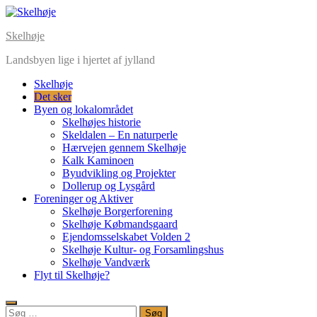
Skip
to
Skelhøje
content
Landsbyen lige i hjertet af jylland
Skelhøje
Det sker
Byen og lokalområdet
Skelhøjes historie
Skeldalen – En naturperle
Hærvejen gennem Skelhøje
Kalk Kaminoen
Byudvikling og Projekter
Dollerup og Lysgård
Foreninger og Aktiver
Skelhøje Borgerforening
Skelhøje Købmandsgaard
Ejendomsselskabet Volden 2
Skelhøje Kultur- og Forsamlingshus
Skelhøje Vandværk
Flyt til Skelhøje?
Søg