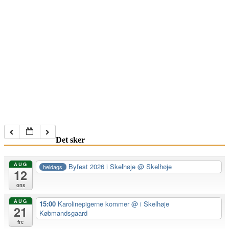
Det sker
AUG
Byfest 2026 i Skelhøje
@ Skelhøje
heldags
12
ons
AUG
15:00
Karolinepigerne kommer
@ i Skelhøje
21
Købmandsgaard
fre