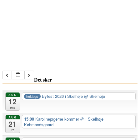
Det sker
AUG
Byfest 2026 i Skelhøje
@ Skelhøje
heldags
12
ons
AUG
15:00
Karolinepigerne kommer
@ i Skelhøje
21
Købmandsgaard
fre
AUG