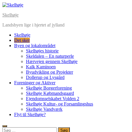
Skip
to
Skelhøje
content
Landsbyen lige i hjertet af jylland
Skelhøje
Det sker
Byen og lokalområdet
Skelhøjes historie
Skeldalen – En naturperle
Hærvejen gennem Skelhøje
Kalk Kaminoen
Byudvikling og Projekter
Dollerup og Lysgård
Foreninger og Aktiver
Skelhøje Borgerforening
Skelhøje Købmandsgaard
Ejendomsselskabet Volden 2
Skelhøje Kultur- og Forsamlingshus
Skelhøje Vandværk
Flyt til Skelhøje?
Søg