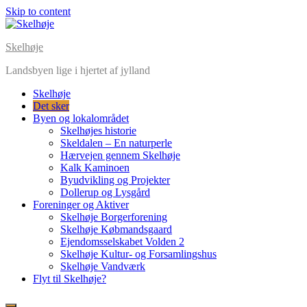
Skip to content
Skelhøje
Landsbyen lige i hjertet af jylland
Skelhøje
Det sker
Byen og lokalområdet
Skelhøjes historie
Skeldalen – En naturperle
Hærvejen gennem Skelhøje
Kalk Kaminoen
Byudvikling og Projekter
Dollerup og Lysgård
Foreninger og Aktiver
Skelhøje Borgerforening
Skelhøje Købmandsgaard
Ejendomsselskabet Volden 2
Skelhøje Kultur- og Forsamlingshus
Skelhøje Vandværk
Flyt til Skelhøje?