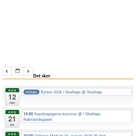
Det sker
AUG
Byfest 2026 i Skelhøje
@ Skelhøje
heldags
12
ons
AUG
15:00
Karolinepigerne kommer
@ i Skelhøje
21
Købmandsgaard
fre
AUG
10:00
Dollerup Marked 22. august 2026
@ Ved