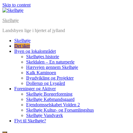
Skip to content
Skelhøje
Landsbyen lige i hjertet af jylland
Skelhøje
Det sker
Byen og lokalområdet
Skelhøjes historie
Skeldalen – En naturperle
Hærvejen gennem Skelhøje
Kalk Kaminoen
00:00
Byudvikling og Projekter
Dollerup og Lysgård
Foreninger og Aktiver
01:00
Skelhøje Borgerforening
Skelhøje Købmandsgaard
Ejendomsselskabet Volden 2
02:00
Skelhøje Kultur- og Forsamlingshus
Skelhøje Vandværk
Flyt til Skelhøje?
03:00