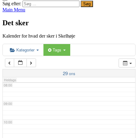
Søg efter:
Main Menu
04:00
Det sker
05:00
Kalender for hvad der sker i Skelhøje
06:00
Kategorier
Tags
07:00
29
ons
Heldags
08:00
09:00
10:00