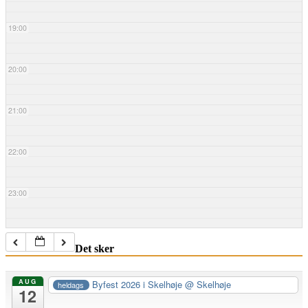
19:00
20:00
21:00
22:00
23:00
Det sker
AUG
Byfest 2026 i Skelhøje
@ Skelhøje
heldags
12