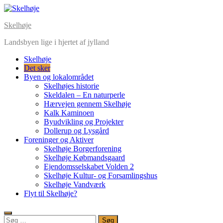
Skip
to
Skelhøje
content
Landsbyen lige i hjertet af jylland
Skelhøje
Det sker
Byen og lokalområdet
Skelhøjes historie
Skeldalen – En naturperle
Hærvejen gennem Skelhøje
Kalk Kaminoen
Byudvikling og Projekter
Dollerup og Lysgård
Foreninger og Aktiver
Skelhøje Borgerforening
Skelhøje Købmandsgaard
Ejendomsselskabet Volden 2
Skelhøje Kultur- og Forsamlingshus
Skelhøje Vandværk
Flyt til Skelhøje?
Søg