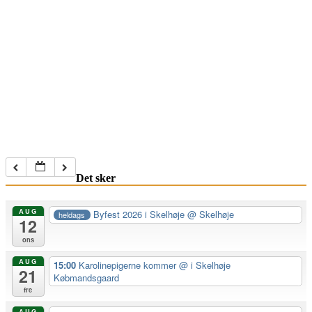
Det sker
AUG
Byfest 2026 i Skelhøje
@ Skelhøje
heldags
12
ons
AUG
15:00
Karolinepigerne kommer
@ i Skelhøje
21
Købmandsgaard
fre
AUG