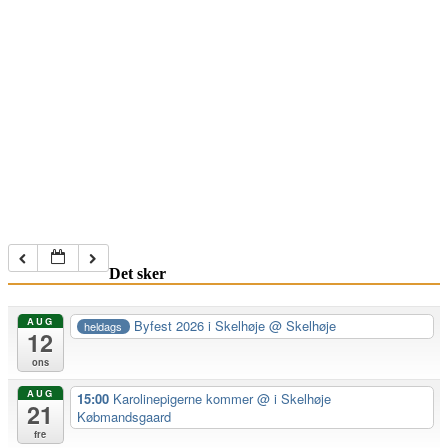
Det sker
AUG
Byfest 2026 i Skelhøje
@ Skelhøje
heldags
12
ons
AUG
15:00
Karolinepigerne kommer
@ i Skelhøje
21
Købmandsgaard
fre