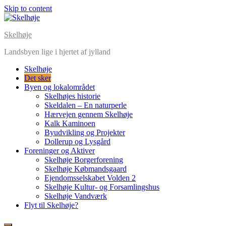
Skip to content
Skelhøje
Landsbyen lige i hjertet af jylland
Skelhøje
Det sker
Byen og lokalområdet
Skelhøjes historie
Skeldalen – En naturperle
Hærvejen gennem Skelhøje
Kalk Kaminoen
Byudvikling og Projekter
Dollerup og Lysgård
Foreninger og Aktiver
Skelhøje Borgerforening
Skelhøje Købmandsgaard
Ejendomsselskabet Volden 2
Skelhøje Kultur- og Forsamlingshus
Skelhøje Vandværk
Flyt til Skelhøje?