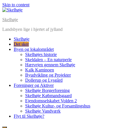
Skip to content
Skelhøje
Landsbyen lige i hjertet af jylland
Skelhøje
Det sker
Byen og lokalområdet
Skelhøjes historie
Skeldalen – En naturperle
Hærvejen gennem Skelhøje
Kalk Kaminoen
Byudvikling og Projekter
Dollerup og Lysgård
Foreninger og Aktiver
Skelhøje Borgerforening
Skelhøje Købmandsgaard
Ejendomsselskabet Volden 2
Skelhøje Kultur- og Forsamlingshus
Skelhøje Vandværk
Flyt til Skelhøje?