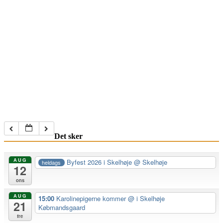
Det sker
AUG
Byfest 2026 i Skelhøje
@ Skelhøje
heldags
12
ons
AUG
15:00
Karolinepigerne kommer
@ i Skelhøje
21
Købmandsgaard
fre