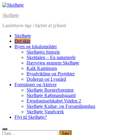
Skelhøje
Landsbyen lige i hjertet af jylland
Skelhøje
Det sker
Byen og lokalområdet
Skelhøjes historie
Skeldalen – En naturperle
Hærvejen gennem Skelhøje
Kalk Kaminoen
Byudvikling og Projekter
Dollerup og Lysgård
Foreninger og Aktiver
Skelhøje Borgerforening
Skelhøje Købmandsgaard
Ejendomsselskabet Volden 2
Skelhøje Kultur- og Forsamlingshus
Skelhøje Vandværk
Flyt til Skelhøje?