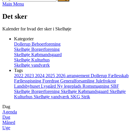
Main Menu
Det sker
Kalender for hvad der sker i Skelhøje
Kategorier
Dollerup Beboerforening
Skelhøje Borgerforening
Skelhøje Købmandsgaard
Skelhøje Kulturhus
Skelhøje vandværk
Tags
2022
2023
2024
2025
2026
arrangement
Dollerup
Fællesskab
Fællesspisning
Foredrag
Generalforsamling
Julefrokost
Landsbyhuset
Lysgård
Ny legeplads
Romsmagning
SBF
Skelhøje Borgerforening
Skelhøje Købmandsgaard
Skelhøje
Kulturhus
Skelhøje vandværk
SKG
Strik
Dag
Agenda
Dag
Måned
Uge