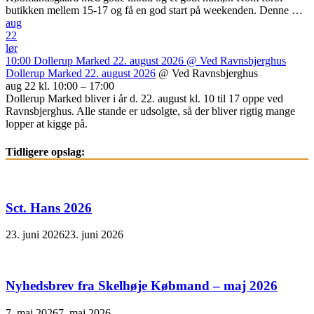
butikken mellem 15-17 og få en god start på weekenden. Denne …
aug
22
lør
10:00
Dollerup Marked 22. august 2026
@ Ved Ravnsbjerghus
Dollerup Marked 22. august 2026
@ Ved Ravnsbjerghus
aug 22 kl. 10:00 – 17:00
Dollerup Marked bliver i år d. 22. august kl. 10 til 17 oppe ved
Ravnsbjerghus. Alle stande er udsolgte, så der bliver rigtig mange
lopper at kigge på.
Tidligere opslag:
Sct. Hans 2026
23. juni 2026
23. juni 2026
Nyhedsbrev fra Skelhøje Købmand – maj 2026
7. maj 2026
7. maj 2026