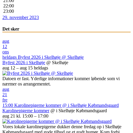
21:00
22:00
23:00
29. november 2023
Det sker
aug
12
ons
heldags
Byfest 2026 i Skelhøje
@ Skelhøje
Byfest 2026 i Skelhøje
@ Skelhøje
aug 12 – aug 15
heldags
Datoen er fast. Yderlige informationer kommer løbende som vi
nærmer os arrangementet.
aug
21
fre
15:00
Karolinepigerne kommer
@ i Skelhøje Købmandsgaard
Karolinepigerne kommer
@ i Skelhøje Købmandsgaard
aug 21 kl. 15:00 – 17:00
Vores lokale karolinepigerne dukker denne fredag op i Skelhøje
Købmandsgaard med gode tilbud og et godt humør. Kom forbi