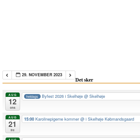
29. NOVEMBER 2023
Det sker
AUG
Byfest 2026 i Skelhøje
@ Skelhøje
heldags
12
ons
AUG
15:00
Karolinepigerne kommer
@ i Skelhøje Købmandsgaard
21
fre
AUG