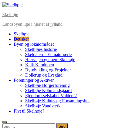
Skip
to
Skelhøje
content
Landsbyen lige i hjertet af jylland
Skelhøje
Det sker
Byen og lokalområdet
Skelhøjes historie
Skeldalen – En naturperle
Hærvejen gennem Skelhøje
Kalk Kaminoen
Byudvikling og Projekter
Dollerup og Lysgård
Foreninger og Aktiver
Skelhøje Borgerforening
Skelhøje Købmandsgaard
Ejendomsselskabet Volden 2
Skelhøje Kultur- og Forsamlingshus
Skelhøje Vandværk
Flyt til Skelhøje?
Søg