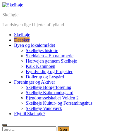
Skip
to
Skelhøje
content
Landsbyen lige i hjertet af jylland
Skelhøje
Det sker
Byen og lokalområdet
Skelhøjes historie
Skeldalen – En naturperle
Hærvejen gennem Skelhøje
Kalk Kaminoen
Byudvikling og Projekter
Dollerup og Lysgård
Foreninger og Aktiver
Skelhøje Borgerforening
Skelhøje Købmandsgaard
Ejendomsselskabet Volden 2
Skelhøje Kultur- og Forsamlingshus
Skelhøje Vandværk
Flyt til Skelhøje?
Søg