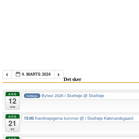
4. MARTS 2024
Det sker
AUG
Byfest 2026 i Skelhøje
@ Skelhøje
heldags
12
ons
AUG
15:00
Karolinepigerne kommer
@ i Skelhøje Købmandsgaard
21
fre
AUG