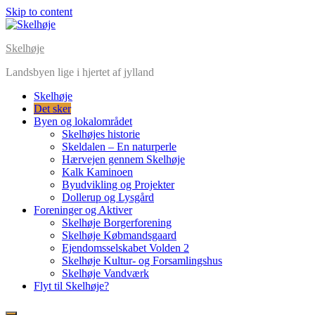
Skip to content
Skelhøje
Landsbyen lige i hjertet af jylland
Skelhøje
Det sker
Byen og lokalområdet
Skelhøjes historie
Skeldalen – En naturperle
Hærvejen gennem Skelhøje
Kalk Kaminoen
Byudvikling og Projekter
Dollerup og Lysgård
Foreninger og Aktiver
Skelhøje Borgerforening
Skelhøje Købmandsgaard
Ejendomsselskabet Volden 2
Skelhøje Kultur- og Forsamlingshus
Skelhøje Vandværk
Flyt til Skelhøje?