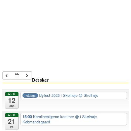
Det sker
AUG
Byfest 2026 i Skelhøje
@ Skelhøje
heldags
12
ons
AUG
15:00
Karolinepigerne kommer
@ i Skelhøje
21
Købmandsgaard
fre