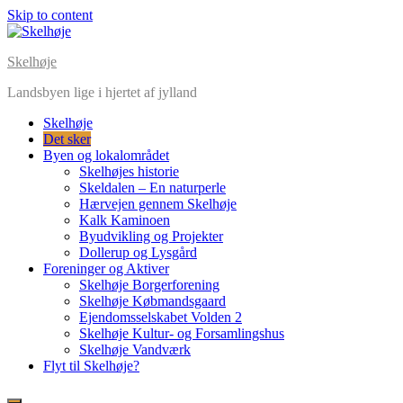
Skip to content
Skelhøje
Landsbyen lige i hjertet af jylland
Skelhøje
Det sker
Byen og lokalområdet
Skelhøjes historie
Skeldalen – En naturperle
Hærvejen gennem Skelhøje
Kalk Kaminoen
Byudvikling og Projekter
Dollerup og Lysgård
Foreninger og Aktiver
Skelhøje Borgerforening
Skelhøje Købmandsgaard
Ejendomsselskabet Volden 2
Skelhøje Kultur- og Forsamlingshus
Skelhøje Vandværk
Flyt til Skelhøje?