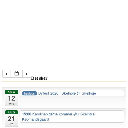
Det sker
AUG
Byfest 2026 i Skelhøje
@ Skelhøje
heldags
12
ons
AUG
15:00
Karolinepigerne kommer
@ i Skelhøje
21
Købmandsgaard
fre