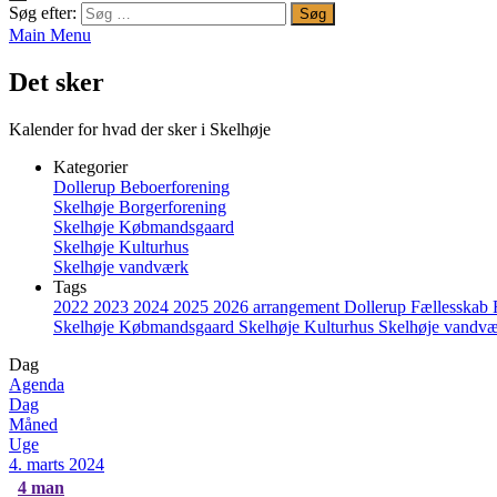
Søg efter:
Main Menu
Det sker
Kalender for hvad der sker i Skelhøje
Kategorier
Dollerup Beboerforening
Skelhøje Borgerforening
Skelhøje Købmandsgaard
Skelhøje Kulturhus
Skelhøje vandværk
Tags
2022
2023
2024
2025
2026
arrangement
Dollerup
Fællesskab
Skelhøje Købmandsgaard
Skelhøje Kulturhus
Skelhøje vandv
Dag
Agenda
Dag
Måned
Uge
4. marts 2024
4
man