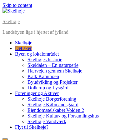
Skip to content
Skelhøje
Landsbyen lige i hjertet af jylland
Skelhøje
Det sker
Byen og lokalområdet
Skelhøjes historie
Skeldalen – En naturperle
Hærvejen gennem Skelhøje
Kalk Kaminoen
Byudvikling og Projekter
Dollerup og Lysgård
Foreninger og Aktiver
Skelhøje Borgerforening
Skelhøje Købmandsgaard
Ejendomsselskabet Volden 2
Skelhøje Kultur- og Forsamlingshus
Skelhøje Vandværk
Flyt til Skelhøje?