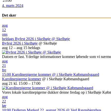
23:00
4. marts 2024
Det sker
aug
12
ons
heldags
Byfest 2026 i Skelhøje
@ Skelhøje
Byfest 2026 i Skelhøje
@ Skelhøje
aug 12 – aug 15
heldags
Datoen er fast. Yderlige informationer kommer løbende som vi nærme
aug
21
fre
15:00
Karolinepigerne kommer
@ i Skelhøje Købmandsgaard
Karolinepigerne kommer
@ i Skelhøje Købmandsgaard
aug 21 kl. 15:00 – 17:00
Vores lokale karolinepigerne dukker denne fredag op i Skelhøje Kø
aug
22
lør
10:00
Dollerup Marked 22. august 2026
@ Ved Ravnsbjerghus