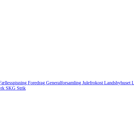
Fællesspisning
Foredrag
Generalforsamling
Julefrokost
Landsbyhuset
L
ærk
SKG
Strik