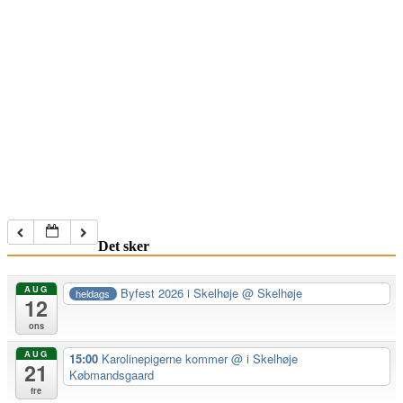
Det sker
AUG
Byfest 2026 i Skelhøje
@ Skelhøje
heldags
12
ons
AUG
15:00
Karolinepigerne kommer
@ i Skelhøje
21
Købmandsgaard
fre