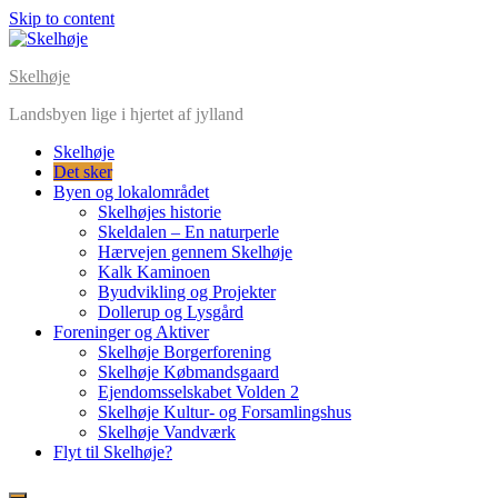
Skip to content
Skelhøje
Landsbyen lige i hjertet af jylland
Skelhøje
Det sker
Byen og lokalområdet
Skelhøjes historie
Skeldalen – En naturperle
Hærvejen gennem Skelhøje
Kalk Kaminoen
Byudvikling og Projekter
Dollerup og Lysgård
Foreninger og Aktiver
Skelhøje Borgerforening
Skelhøje Købmandsgaard
Ejendomsselskabet Volden 2
Skelhøje Kultur- og Forsamlingshus
Skelhøje Vandværk
Flyt til Skelhøje?