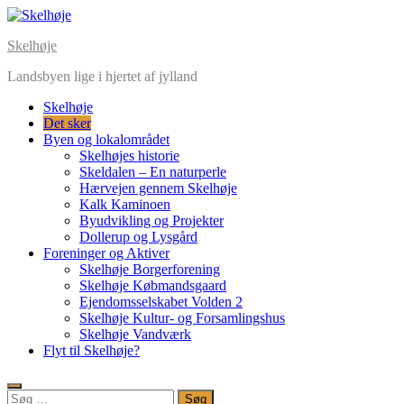
Skip
to
Skelhøje
content
Landsbyen lige i hjertet af jylland
Skelhøje
Det sker
Byen og lokalområdet
Skelhøjes historie
Skeldalen – En naturperle
Hærvejen gennem Skelhøje
Kalk Kaminoen
Byudvikling og Projekter
Dollerup og Lysgård
Foreninger og Aktiver
Skelhøje Borgerforening
Skelhøje Købmandsgaard
Ejendomsselskabet Volden 2
Skelhøje Kultur- og Forsamlingshus
Skelhøje Vandværk
Flyt til Skelhøje?
Søg