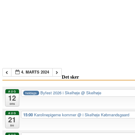
4. MARTS 2024
Det sker
AUG
Byfest 2026 i Skelhøje
@ Skelhøje
heldags
12
ons
AUG
15:00
Karolinepigerne kommer
@ i Skelhøje Købmandsgaard
21
fre
AUG