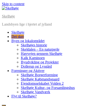
Skip to content
Skelhøje
Landsbyen lige i hjertet af jylland
Skelhøje
Det sker
Byen og lokalområdet
Skelhøjes historie
Skeldalen – En naturperle
Hærvejen gennem Skelhøje
Kalk Kaminoen
Byudvikling og Projekter
Dollerup og Lysgård
Foreninger og Aktiver
Skelhøje Borgerforening
Skelhøje Købmandsgaard
Ejendomsselskabet Volden 2
Skelhøje Kultur- og Forsamlingshus
Skelhøje Vandværk
Flyt til Skelhøje?