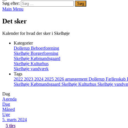
Søg efter:
Main Menu
Det sker
Kalender for hvad der sker i Skelhøje
Kategorier
Dollerup Beboerforening
Skelhøje Borgerforening
Skelhøje Købmandsgaard
Skelhøje Kulturhus
Skelhøje vandværk
Tags
2022
2023
2024
2025
2026
arrangement
Dollerup
Fællesskab
Skelhøje Købmandsgaard
Skelhøje Kulturhus
Skelhøje vandv
Dag
Agenda
Dag
Måned
Uge
5. marts 2024
5
tirs