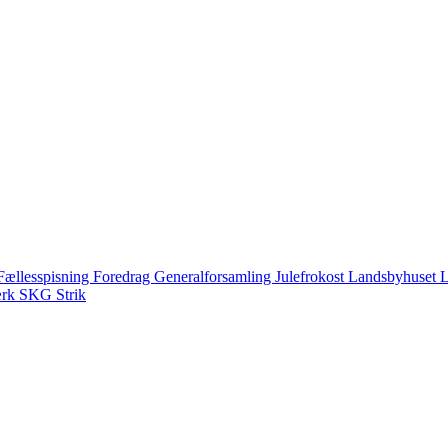
Fællesspisning
Foredrag
Generalforsamling
Julefrokost
Landsbyhuset
L
ærk
SKG
Strik