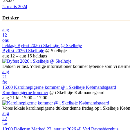
23:00
5. marts 2024
Det sker
aug
12
ons
heldags
Byfest 2026 i Skelhøje
@ Skelhøje
Byfest 2026 i Skelhøje
@ Skelhøje
aug 12 – aug 15
heldags
Datoen er fast. Yderlige informationer kommer løbende som vi nærme
aug
21
fre
15:00
Karolinepigerne kommer
@ i Skelhøje Købmandsgaard
Karolinepigerne kommer
@ i Skelhøje Købmandsgaard
aug 21 kl. 15:00 – 17:00
Vores lokale karolinepigerne dukker denne fredag op i Skelhøje Kø
aug
22
lør
10:00
Dollerup Marked 22. august 2026
@ Ved Ravnsbjerghus