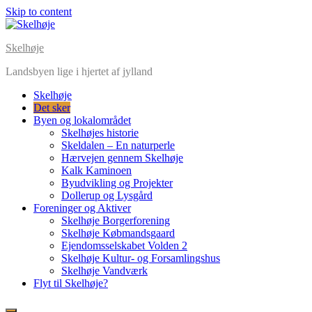
Skip to content
Skelhøje
Landsbyen lige i hjertet af jylland
Skelhøje
Det sker
Byen og lokalområdet
Skelhøjes historie
Skeldalen – En naturperle
Hærvejen gennem Skelhøje
Kalk Kaminoen
Byudvikling og Projekter
Dollerup og Lysgård
Foreninger og Aktiver
Skelhøje Borgerforening
Skelhøje Købmandsgaard
Ejendomsselskabet Volden 2
Skelhøje Kultur- og Forsamlingshus
Skelhøje Vandværk
Flyt til Skelhøje?