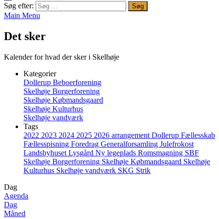
Søg efter:
Main Menu
Det sker
Kalender for hvad der sker i Skelhøje
Kategorier
Dollerup Beboerforening
Skelhøje Borgerforening
Skelhøje Købmandsgaard
Skelhøje Kulturhus
Skelhøje vandværk
Tags
2022
2023
2024
2025
2026
arrangement
Dollerup
Fællesskab
Fællesspisning
Foredrag
Generalforsamling
Julefrokost
Landsbyhuset
Lysgård
Ny legeplads
Romsmagning
SBF
Skelhøje Borgerforening
Skelhøje Købmandsgaard
Skelhøje
Kulturhus
Skelhøje vandværk
SKG
Strik
Dag
Agenda
Dag
Måned