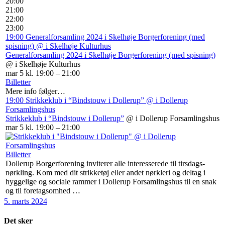
20:00
21:00
22:00
23:00
19:00
Generalforsamling 2024 i Skelhøje Borgerforening (med
spisning)
@ i Skelhøje Kulturhus
Generalforsamling 2024 i Skelhøje Borgerforening (med spisning)
@ i Skelhøje Kulturhus
mar 5 kl. 19:00 – 21:00
Billetter
Mere info følger…
19:00
Strikkeklub i “Bindstouw i Dollerup”
@ i Dollerup
Forsamlingshus
Strikkeklub i “Bindstouw i Dollerup”
@ i Dollerup Forsamlingshus
mar 5 kl. 19:00 – 21:00
Billetter
Dollerup Borgerforening inviterer alle interesserede til tirsdags-
nørkling. Kom med dit strikketøj eller andet nørkleri og deltag i
hyggelige og sociale rammer i Dollerup Forsamlingshus til en snak
og til foretagsomhed …
5. marts 2024
Det sker