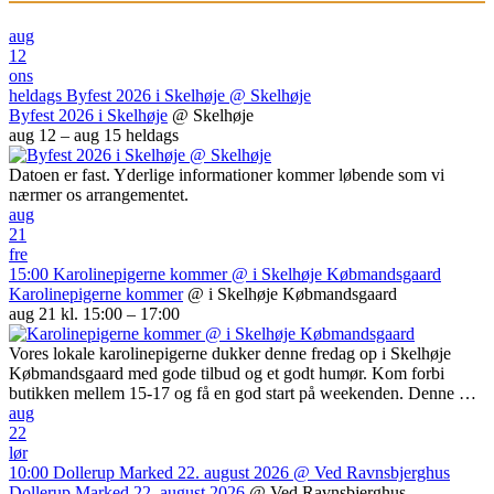
aug
12
ons
heldags
Byfest 2026 i Skelhøje
@ Skelhøje
Byfest 2026 i Skelhøje
@ Skelhøje
aug 12 – aug 15
heldags
Datoen er fast. Yderlige informationer kommer løbende som vi
nærmer os arrangementet.
aug
21
fre
15:00
Karolinepigerne kommer
@ i Skelhøje Købmandsgaard
Karolinepigerne kommer
@ i Skelhøje Købmandsgaard
aug 21 kl. 15:00 – 17:00
Vores lokale karolinepigerne dukker denne fredag op i Skelhøje
Købmandsgaard med gode tilbud og et godt humør. Kom forbi
butikken mellem 15-17 og få en god start på weekenden. Denne …
aug
22
lør
10:00
Dollerup Marked 22. august 2026
@ Ved Ravnsbjerghus
Dollerup Marked 22. august 2026
@ Ved Ravnsbjerghus