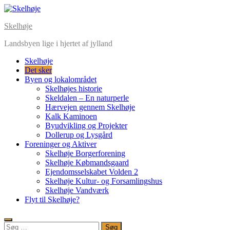
Skip
to
Skelhøje
content
Landsbyen lige i hjertet af jylland
Skelhøje
Det sker
Byen og lokalområdet
Skelhøjes historie
Skeldalen – En naturperle
Hærvejen gennem Skelhøje
Kalk Kaminoen
Byudvikling og Projekter
Dollerup og Lysgård
Foreninger og Aktiver
Skelhøje Borgerforening
Skelhøje Købmandsgaard
Ejendomsselskabet Volden 2
Skelhøje Kultur- og Forsamlingshus
Skelhøje Vandværk
Flyt til Skelhøje?
Søg