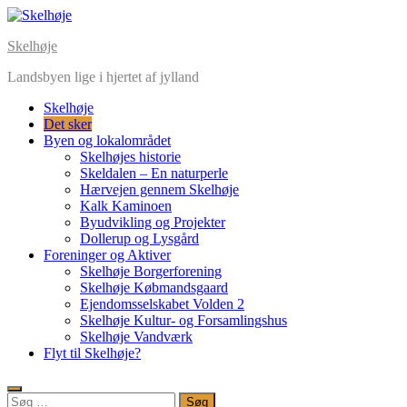
Skip
to
Skelhøje
content
Landsbyen lige i hjertet af jylland
Skelhøje
Det sker
Byen og lokalområdet
Skelhøjes historie
Skeldalen – En naturperle
Hærvejen gennem Skelhøje
Kalk Kaminoen
Byudvikling og Projekter
Dollerup og Lysgård
Foreninger og Aktiver
Skelhøje Borgerforening
Skelhøje Købmandsgaard
Ejendomsselskabet Volden 2
Skelhøje Kultur- og Forsamlingshus
Skelhøje Vandværk
Flyt til Skelhøje?
Søg