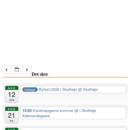
Det sker
AUG
Byfest 2026 i Skelhøje
@ Skelhøje
heldags
12
ons
AUG
15:00
Karolinepigerne kommer
@ i Skelhøje
21
Købmandsgaard
fre
AUG