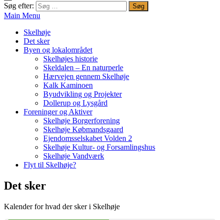
Søg efter:
Main Menu
Skelhøje
Det sker
Byen og lokalområdet
Skelhøjes historie
Skeldalen – En naturperle
Hærvejen gennem Skelhøje
Kalk Kaminoen
Byudvikling og Projekter
Dollerup og Lysgård
Foreninger og Aktiver
Skelhøje Borgerforening
Skelhøje Købmandsgaard
Ejendomsselskabet Volden 2
Skelhøje Kultur- og Forsamlingshus
Skelhøje Vandværk
Flyt til Skelhøje?
Det sker
Kalender for hvad der sker i Skelhøje