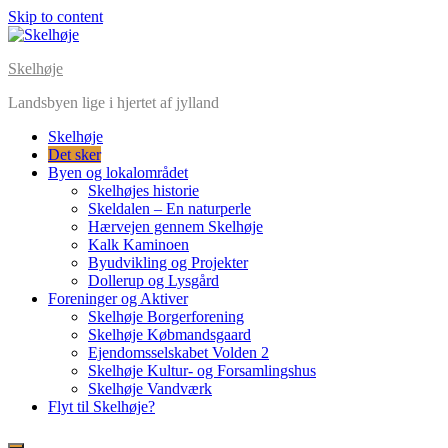
Skip to content
Skelhøje
Landsbyen lige i hjertet af jylland
Skelhøje
Det sker
Byen og lokalområdet
Skelhøjes historie
Skeldalen – En naturperle
Hærvejen gennem Skelhøje
Kalk Kaminoen
Byudvikling og Projekter
Dollerup og Lysgård
Foreninger og Aktiver
Skelhøje Borgerforening
Skelhøje Købmandsgaard
Ejendomsselskabet Volden 2
Skelhøje Kultur- og Forsamlingshus
Skelhøje Vandværk
Flyt til Skelhøje?