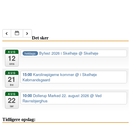
Det sker
AUG
Byfest 2026 i Skelhøje
@ Skelhøje
heldags
12
ons
AUG
15:00
Karolinepigerne kommer
@ i Skelhøje
21
Købmandsgaard
fre
AUG
10:00
Dollerup Marked 22. august 2026
@ Ved
22
Ravnsbjerghus
lør
Tidligere opslag: