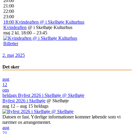
20:00
21:00
22:00
23:00
18:00
Kvindeaften
@ i Skelhøje Kulturhus
Kvindeaften
@ i Skelhøje Kulturhus
maj 2 kl. 18:00 – 23:45
Billetter
2. maj 2025
Det sker
aug
12
ons
heldags
Byfest 2026 i Skelhøje
@ Skelhøje
Byfest 2026 i Skelhøje
@ Skelhøje
aug 12 – aug 15
heldags
Datoen er fast. Yderlige informationer kommer løbende som vi
nærmer os arrangementet.
aug
21