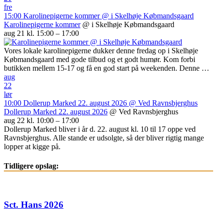
fre
15:00
Karolinepigerne kommer
@ i Skelhøje Købmandsgaard
Karolinepigerne kommer
@ i Skelhøje Købmandsgaard
aug 21 kl. 15:00 – 17:00
Vores lokale karolinepigerne dukker denne fredag op i Skelhøje
Købmandsgaard med gode tilbud og et godt humør. Kom forbi
butikken mellem 15-17 og få en god start på weekenden. Denne …
aug
22
lør
10:00
Dollerup Marked 22. august 2026
@ Ved Ravnsbjerghus
Dollerup Marked 22. august 2026
@ Ved Ravnsbjerghus
aug 22 kl. 10:00 – 17:00
Dollerup Marked bliver i år d. 22. august kl. 10 til 17 oppe ved
Ravnsbjerghus. Alle stande er udsolgte, så der bliver rigtig mange
lopper at kigge på.
Tidligere opslag:
Sct. Hans 2026