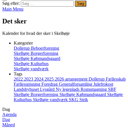
Søg efter:
Main Menu
Det sker
Kalender for hvad der sker i Skelhøje
Kategorier
Dollerup Beboerforening
Skelhøje Borgerforening
Skelhøje Købmandsgaard
Skelhøje Kulturhus
Skelhøje vandværk
Tags
2022
2023
2024
2025
2026
arrangement
Dollerup
Fællesskab
Fællesspisning
Foredrag
Generalforsamling
Julefrokost
Landsbyhuset
Lysgård
Ny legeplads
Romsmagning
SBF
Skelhøje Borgerforening
Skelhøje Købmandsgaard
Skelhøje
Kulturhus
Skelhøje vandværk
SKG
Strik
Dag
Agenda
Dag
Måned