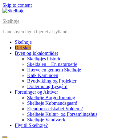
Skip to content
Skelhøje
Landsbyen lige i hjertet af jylland
Skelhøje
Det sker
Byen og lokalområdet
Skelhøjes historie
Skeldalen – En naturperle
Hærvejen gennem Skelhøje
Kalk Kaminoen
Byudvikling og Projekter
Dollerup og Lysgård
Foreninger og Aktiver
Skelhøje Borgerforening
Skelhøje Købmandsgaard
Ejendomsselskabet Volden 2
Skelhøje Kultur- og Forsamlingshus
Skelhøje Vandværk
Flyt til Skelhøje?