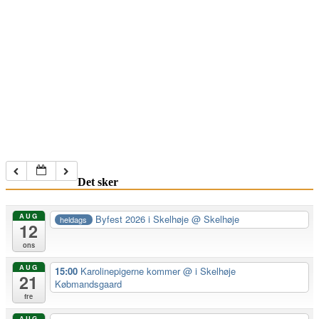
Det sker
AUG
Byfest 2026 i Skelhøje
@ Skelhøje
heldags
12
ons
AUG
15:00
Karolinepigerne kommer
@ i Skelhøje
21
Købmandsgaard
fre
AUG