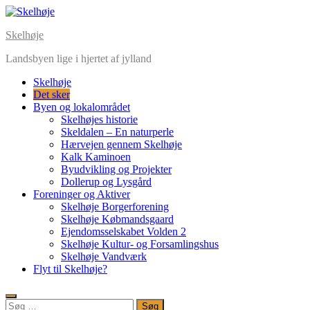
Skip
to
Skelhøje
content
Landsbyen lige i hjertet af jylland
Skelhøje
Det sker
Byen og lokalområdet
Skelhøjes historie
Skeldalen – En naturperle
Hærvejen gennem Skelhøje
Kalk Kaminoen
Byudvikling og Projekter
Dollerup og Lysgård
Foreninger og Aktiver
Skelhøje Borgerforening
Skelhøje Købmandsgaard
Ejendomsselskabet Volden 2
Skelhøje Kultur- og Forsamlingshus
Skelhøje Vandværk
Flyt til Skelhøje?
Søg