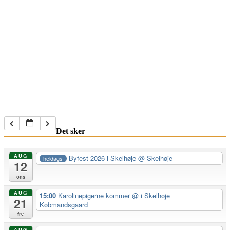
Det sker
AUG
Byfest 2026 i Skelhøje
@ Skelhøje
heldags
12
ons
AUG
15:00
Karolinepigerne kommer
@ i Skelhøje
21
Købmandsgaard
fre
AUG