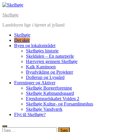
Skip
to
Skelhøje
content
Landsbyen lige i hjertet af jylland
Skelhøje
Det sker
Byen og lokalområdet
Skelhøjes historie
Skeldalen – En naturperle
Hærvejen gennem Skelhøje
Kalk Kaminoen
Byudvikling og Projekter
Dollerup og Lysgård
Foreninger og Aktiver
Skelhøje Borgerforening
Skelhøje Købmandsgaard
Ejendomsselskabet Volden 2
Skelhøje Kultur- og Forsamlingshus
Skelhøje Vandværk
Flyt til Skelhøje?
Søg