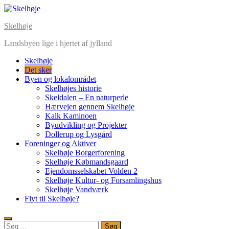
Skip
to
Skelhøje
content
Landsbyen lige i hjertet af jylland
Skelhøje
Det sker
Byen og lokalområdet
Skelhøjes historie
Skeldalen – En naturperle
Hærvejen gennem Skelhøje
Kalk Kaminoen
Byudvikling og Projekter
Dollerup og Lysgård
Foreninger og Aktiver
Skelhøje Borgerforening
Skelhøje Købmandsgaard
Ejendomsselskabet Volden 2
Skelhøje Kultur- og Forsamlingshus
Skelhøje Vandværk
Flyt til Skelhøje?
Søg