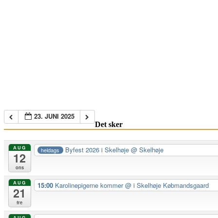
23. JUNI 2025
Det sker
AUG
Byfest 2026 i Skelhøje
@ Skelhøje
heldags
12
ons
AUG
15:00
Karolinepigerne kommer
@ i Skelhøje Købmandsgaard
21
fre
AUG