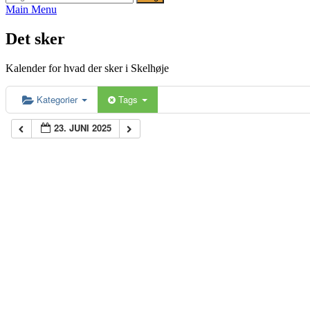
efter:
Main Menu
Det sker
Kalender for hvad der sker i Skelhøje
Kategorier
Tags
23. JUNI 2025