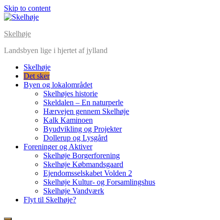
Skip to content
Skelhøje
Landsbyen lige i hjertet af jylland
Skelhøje
Det sker
Byen og lokalområdet
Skelhøjes historie
Skeldalen – En naturperle
Hærvejen gennem Skelhøje
Kalk Kaminoen
Byudvikling og Projekter
Dollerup og Lysgård
Foreninger og Aktiver
Skelhøje Borgerforening
Skelhøje Købmandsgaard
Ejendomsselskabet Volden 2
Skelhøje Kultur- og Forsamlingshus
Skelhøje Vandværk
Flyt til Skelhøje?