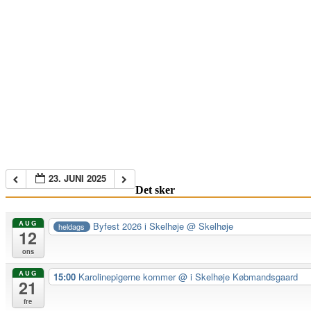
23. JUNI 2025
Det sker
AUG
Byfest 2026 i Skelhøje
@ Skelhøje
heldags
12
ons
AUG
15:00
Karolinepigerne kommer
@ i Skelhøje Købmandsgaard
21
fre