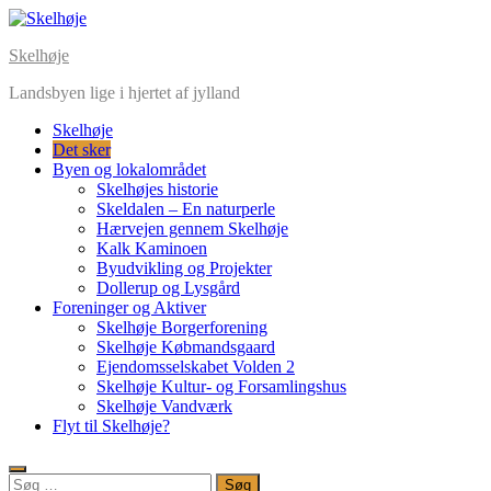
Skip
to
Skelhøje
content
Landsbyen lige i hjertet af jylland
Skelhøje
Det sker
Byen og lokalområdet
Skelhøjes historie
Skeldalen – En naturperle
Hærvejen gennem Skelhøje
Kalk Kaminoen
Byudvikling og Projekter
Dollerup og Lysgård
Foreninger og Aktiver
Skelhøje Borgerforening
Skelhøje Købmandsgaard
Ejendomsselskabet Volden 2
Skelhøje Kultur- og Forsamlingshus
Skelhøje Vandværk
Flyt til Skelhøje?
Søg