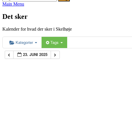
efter:
Main Menu
Det sker
Kalender for hvad der sker i Skelhøje
Kategorier
Tags
23. JUNI 2025