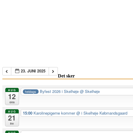
23. JUNI 2025
Det sker
AUG
Byfest 2026 i Skelhøje
@ Skelhøje
heldags
12
ons
AUG
15:00
Karolinepigerne kommer
@ i Skelhøje Købmandsgaard
21
fre
AUG