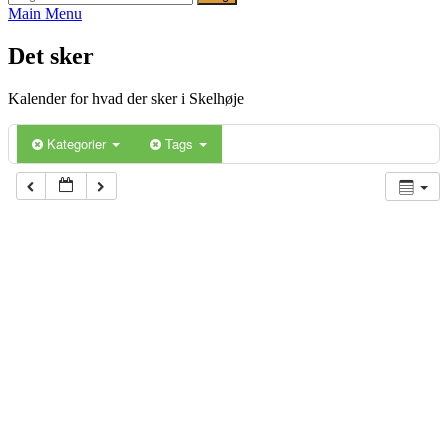
Main Menu
Det sker
Kalender for hvad der sker i Skelhøje
Kategorier
Tags