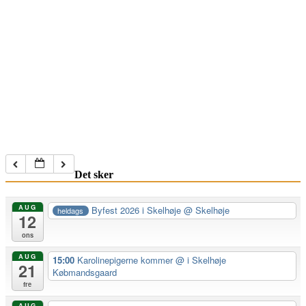
Det sker
AUG
Byfest 2026 i Skelhøje
@ Skelhøje
heldags
12
ons
AUG
15:00
Karolinepigerne kommer
@ i Skelhøje
21
Købmandsgaard
fre
AUG