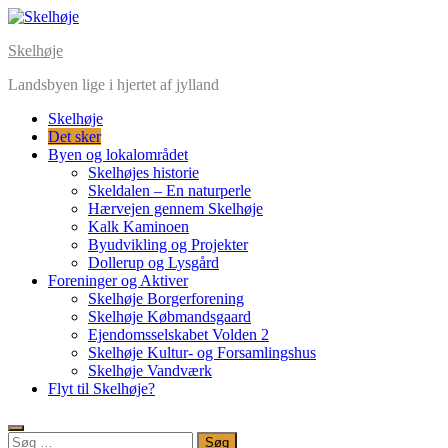
Skelhøje
Landsbyen lige i hjertet af jylland
Skelhøje
Det sker
Byen og lokalområdet
Skelhøjes historie
Skeldalen – En naturperle
Hærvejen gennem Skelhøje
Kalk Kaminoen
Byudvikling og Projekter
Dollerup og Lysgård
Foreninger og Aktiver
Skelhøje Borgerforening
Skelhøje Købmandsgaard
Ejendomsselskabet Volden 2
Skelhøje Kultur- og Forsamlingshus
Skelhøje Vandværk
Flyt til Skelhøje?