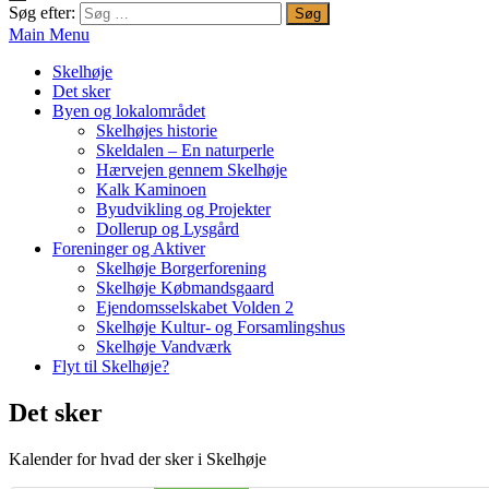
Søg efter:
Main Menu
Skelhøje
Det sker
Byen og lokalområdet
Skelhøjes historie
Skeldalen – En naturperle
Hærvejen gennem Skelhøje
Kalk Kaminoen
Byudvikling og Projekter
Dollerup og Lysgård
Foreninger og Aktiver
Skelhøje Borgerforening
Skelhøje Købmandsgaard
Ejendomsselskabet Volden 2
Skelhøje Kultur- og Forsamlingshus
Skelhøje Vandværk
Flyt til Skelhøje?
Det sker
Kalender for hvad der sker i Skelhøje