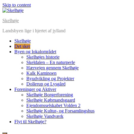
Skip to content
Skelhøje
Landsbyen lige i hjertet af jylland
Skelhøje
Det sker
Byen og lokalområdet
Skelhøjes historie
Skeldalen – En naturperle
Hærvejen gennem Skelhøje
Kalk Kaminoen
Byudvikling og Projekter
Dollerup og Lysgård
Foreninger og Aktiver
Skelhøje Borgerforening
Skelhøje Købmandsgaard
Ejendomsselskabet Volden 2
Skelhøje Kultur- og Forsamlingshus
Skelhøje Vandværk
Flyt til Skelhøje?