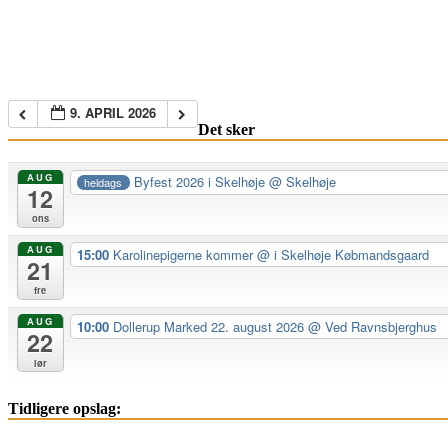
9. APRIL 2026
Det sker
AUG
Byfest 2026 i Skelhøje
@ Skelhøje
heldags
12
ons
AUG
15:00
Karolinepigerne kommer
@ i Skelhøje Købmandsgaard
21
fre
AUG
10:00
Dollerup Marked 22. august 2026
@ Ved Ravnsbjerghus
22
lør
Tidligere opslag: