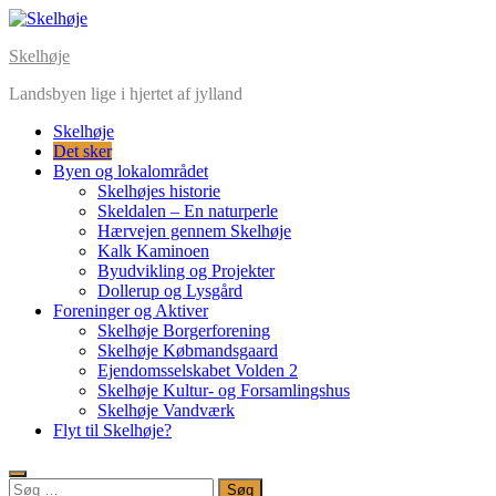
Skip
to
Skelhøje
content
Landsbyen lige i hjertet af jylland
Skelhøje
Det sker
Byen og lokalområdet
Skelhøjes historie
Skeldalen – En naturperle
Hærvejen gennem Skelhøje
Kalk Kaminoen
Byudvikling og Projekter
Dollerup og Lysgård
Foreninger og Aktiver
Skelhøje Borgerforening
Skelhøje Købmandsgaard
Ejendomsselskabet Volden 2
Skelhøje Kultur- og Forsamlingshus
Skelhøje Vandværk
Flyt til Skelhøje?
Søg