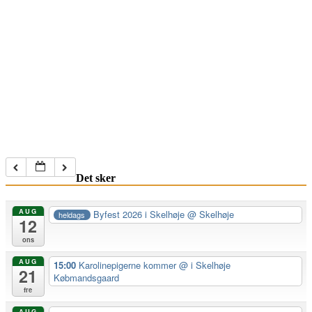
Det sker
AUG
Byfest 2026 i Skelhøje
@ Skelhøje
heldags
12
ons
AUG
15:00
Karolinepigerne kommer
@ i Skelhøje
21
Købmandsgaard
fre
AUG