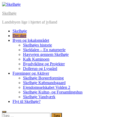
Skip
to
Skelhøje
content
Landsbyen lige i hjertet af jylland
Skelhøje
Det sker
Byen og lokalområdet
Skelhøjes historie
Skeldalen – En naturperle
Hærvejen gennem Skelhøje
Kalk Kaminoen
Byudvikling og Projekter
Dollerup og Lysgård
Foreninger og Aktiver
Skelhøje Borgerforening
Skelhøje Købmandsgaard
Ejendomsselskabet Volden 2
Skelhøje Kultur- og Forsamlingshus
Skelhøje Vandværk
Flyt til Skelhøje?
Søg