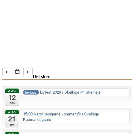
Det sker
AUG
Byfest 2026 i Skelhøje
@ Skelhøje
heldags
12
ons
AUG
15:00
Karolinepigerne kommer
@ i Skelhøje
21
Købmandsgaard
fre
AUG