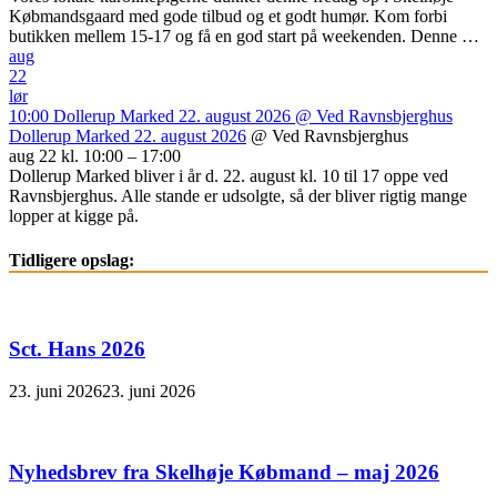
Købmandsgaard med gode tilbud og et godt humør. Kom forbi
butikken mellem 15-17 og få en god start på weekenden. Denne …
aug
22
lør
10:00
Dollerup Marked 22. august 2026
@ Ved Ravnsbjerghus
Dollerup Marked 22. august 2026
@ Ved Ravnsbjerghus
aug 22 kl. 10:00 – 17:00
Dollerup Marked bliver i år d. 22. august kl. 10 til 17 oppe ved
Ravnsbjerghus. Alle stande er udsolgte, så der bliver rigtig mange
lopper at kigge på.
Tidligere opslag:
Sct. Hans 2026
23. juni 2026
23. juni 2026
Nyhedsbrev fra Skelhøje Købmand – maj 2026