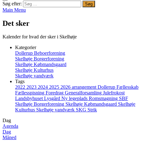
Søg efter:
Main Menu
Det sker
Kalender for hvad der sker i Skelhøje
Kategorier
Dollerup Beboerforening
Skelhøje Borgerforening
Skelhøje Købmandsgaard
Skelhøje Kulturhus
Skelhøje vandværk
Tags
2022
2023
2024
2025
2026
arrangement
Dollerup
Fællesskab
Fællesspisning
Foredrag
Generalforsamling
Julefrokost
Landsbyhuset
Lysgård
Ny legeplads
Romsmagning
SBF
Skelhøje Borgerforening
Skelhøje Købmandsgaard
Skelhøje
Kulturhus
Skelhøje vandværk
SKG
Strik
Dag
Agenda
Dag
Måned