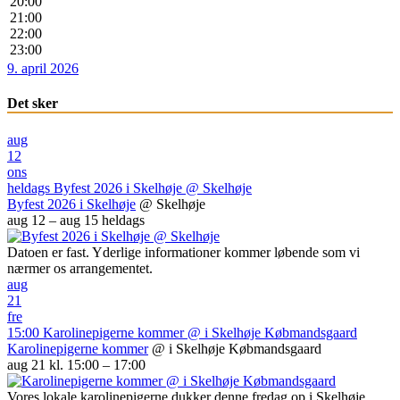
20:00
21:00
22:00
23:00
9. april 2026
Det sker
aug
12
ons
heldags
Byfest 2026 i Skelhøje
@ Skelhøje
Byfest 2026 i Skelhøje
@ Skelhøje
aug 12 – aug 15
heldags
Datoen er fast. Yderlige informationer kommer løbende som vi
nærmer os arrangementet.
aug
21
fre
15:00
Karolinepigerne kommer
@ i Skelhøje Købmandsgaard
Karolinepigerne kommer
@ i Skelhøje Købmandsgaard
aug 21 kl. 15:00 – 17:00
Vores lokale karolinepigerne dukker denne fredag op i Skelhøje