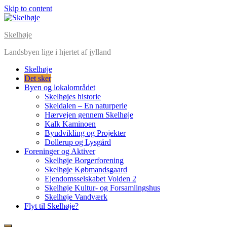
Skip to content
Skelhøje
Landsbyen lige i hjertet af jylland
Skelhøje
Det sker
Byen og lokalområdet
Skelhøjes historie
Skeldalen – En naturperle
Hærvejen gennem Skelhøje
Kalk Kaminoen
Byudvikling og Projekter
Dollerup og Lysgård
Foreninger og Aktiver
Skelhøje Borgerforening
Skelhøje Købmandsgaard
Ejendomsselskabet Volden 2
Skelhøje Kultur- og Forsamlingshus
Skelhøje Vandværk
Flyt til Skelhøje?