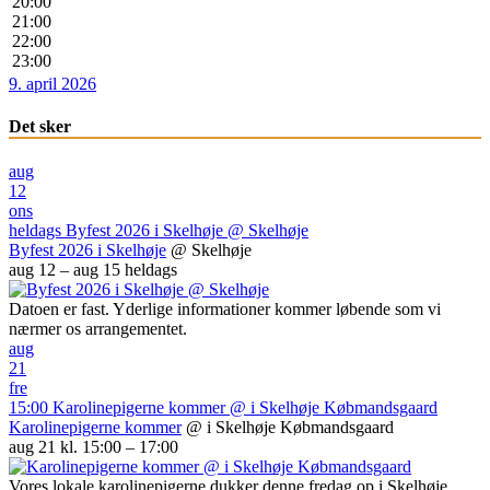
20:00
21:00
22:00
23:00
9. april 2026
Det sker
aug
12
ons
heldags
Byfest 2026 i Skelhøje
@ Skelhøje
Byfest 2026 i Skelhøje
@ Skelhøje
aug 12 – aug 15
heldags
Datoen er fast. Yderlige informationer kommer løbende som vi
nærmer os arrangementet.
aug
21
fre
15:00
Karolinepigerne kommer
@ i Skelhøje Købmandsgaard
Karolinepigerne kommer
@ i Skelhøje Købmandsgaard
aug 21 kl. 15:00 – 17:00
Vores lokale karolinepigerne dukker denne fredag op i Skelhøje