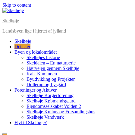
Skip to content
Skelhøje
Landsbyen lige i hjertet af jylland
Skelhøje
Det sker
Byen og lokalområdet
Skelhøjes historie
Skeldalen – En naturperle
Hærvejen gennem Skelhøje
Kalk Kaminoen
Byudvikling og Projekter
Dollerup og Lysgård
Foreninger og Aktiver
Skelhøje Borgerforening
Skelhøje Købmandsgaard
Ejendomsselskabet Volden 2
Skelhøje Kultur- og Forsamlingshus
Skelhøje Vandværk
Flyt til Skelhøje?