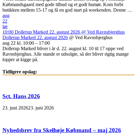
Købmandsgaard med gode tilbud og et godt humør. Kom forbi
butikken mellem 15-17 og få en god start på weekenden. Denne …
aug
22
lør
10:00
Dollerup Marked 22. august 2026
@ Ved Ravnsbjerghus
Dollerup Marked 22. august 2026
@ Ved Ravnsbjerghus
aug 22 kl. 10:00 – 17:00
Dollerup Marked bliver i år d. 22. august kl. 10 til 17 oppe ved
Ravnsbjerghus. Alle stande er udsolgte, så der bliver rigtig mange
lopper at kigge på.
Tidligere opslag:
Sct. Hans 2026
23. juni 2026
23. juni 2026
Nyhedsbrev fra Skelhøje Købmand – maj 2026