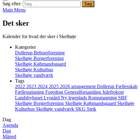
Søg efter:
Main Menu
Det sker
Kalender for hvad der sker i Skelhøje
Kategorier
Dollerup Beboerforening
Skelhøje Borgerforening
Skelhøje Købmandsgaard
Skelhøje Kulturhus
Skelhøje vandværk
Tags
2022
2023
2024
2025
2026
arrangement
Dollerup
Fællesskab
Fællesspisning
Foredrag
Generalforsamling
Julefrokost
Landsbyhuset
Lysgård
Ny legeplads
Romsmagning
SBF
Skelhøje Borgerforening
Skelhøje Købmandsgaard
Skelhøje
Kulturhus
Skelhøje vandværk
SKG
Strik
Dag
Agenda
Dag
Måned