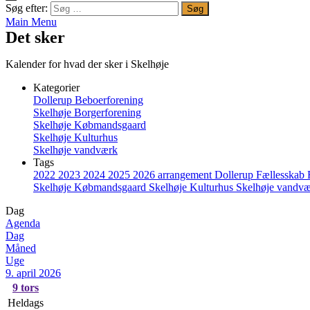
Søg efter:
Main Menu
Det sker
Kalender for hvad der sker i Skelhøje
Kategorier
Dollerup Beboerforening
Skelhøje Borgerforening
Skelhøje Købmandsgaard
Skelhøje Kulturhus
Skelhøje vandværk
Tags
2022
2023
2024
2025
2026
arrangement
Dollerup
Fællesskab
Skelhøje Købmandsgaard
Skelhøje Kulturhus
Skelhøje vandv
Dag
Agenda
Dag
Måned
Uge
9. april 2026
9
tors
Heldags