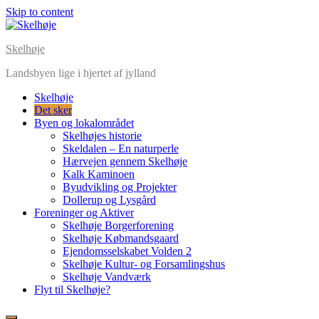
Skip to content
Skelhøje
Landsbyen lige i hjertet af jylland
Skelhøje
Det sker
Byen og lokalområdet
Skelhøjes historie
Skeldalen – En naturperle
Hærvejen gennem Skelhøje
Kalk Kaminoen
Byudvikling og Projekter
Dollerup og Lysgård
Foreninger og Aktiver
Skelhøje Borgerforening
Skelhøje Købmandsgaard
Ejendomsselskabet Volden 2
Skelhøje Kultur- og Forsamlingshus
Skelhøje Vandværk
Flyt til Skelhøje?