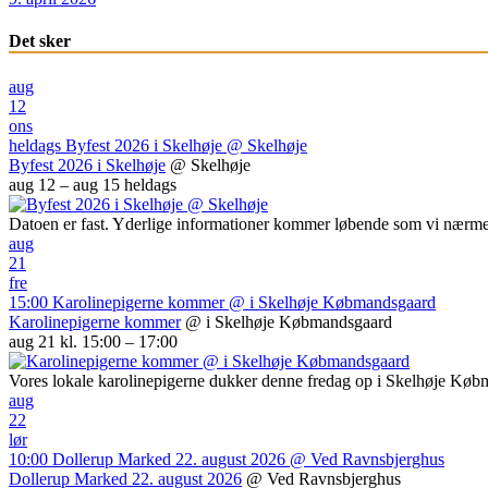
Det sker
aug
12
ons
heldags
Byfest 2026 i Skelhøje
@ Skelhøje
Byfest 2026 i Skelhøje
@ Skelhøje
aug 12 – aug 15
heldags
Datoen er fast. Yderlige informationer kommer løbende som vi nærme
aug
21
fre
15:00
Karolinepigerne kommer
@ i Skelhøje Købmandsgaard
Karolinepigerne kommer
@ i Skelhøje Købmandsgaard
aug 21 kl. 15:00 – 17:00
Vores lokale karolinepigerne dukker denne fredag op i Skelhøje Kø
aug
22
lør
10:00
Dollerup Marked 22. august 2026
@ Ved Ravnsbjerghus
Dollerup Marked 22. august 2026
@ Ved Ravnsbjerghus