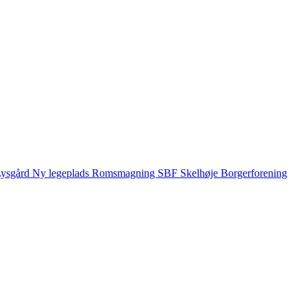
ysgård
Ny legeplads
Romsmagning
SBF
Skelhøje Borgerforening