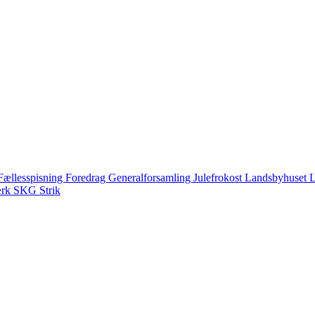
Fællesspisning
Foredrag
Generalforsamling
Julefrokost
Landsbyhuset
L
ærk
SKG
Strik