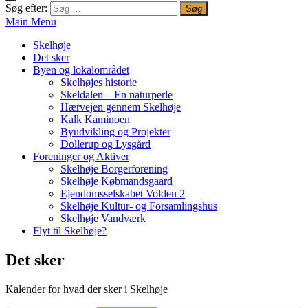
Søg efter:
Main Menu
Skelhøje
Det sker
Byen og lokalområdet
Skelhøjes historie
Skeldalen – En naturperle
Hærvejen gennem Skelhøje
Kalk Kaminoen
Byudvikling og Projekter
Dollerup og Lysgård
Foreninger og Aktiver
Skelhøje Borgerforening
Skelhøje Købmandsgaard
Ejendomsselskabet Volden 2
Skelhøje Kultur- og Forsamlingshus
Skelhøje Vandværk
Flyt til Skelhøje?
Det sker
Kalender for hvad der sker i Skelhøje