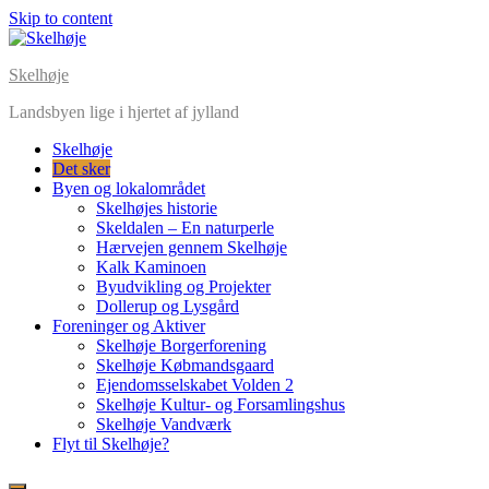
Skip to content
Skelhøje
Landsbyen lige i hjertet af jylland
Skelhøje
Det sker
Byen og lokalområdet
Skelhøjes historie
Skeldalen – En naturperle
Hærvejen gennem Skelhøje
Kalk Kaminoen
Byudvikling og Projekter
Dollerup og Lysgård
Foreninger og Aktiver
Skelhøje Borgerforening
Skelhøje Købmandsgaard
Ejendomsselskabet Volden 2
Skelhøje Kultur- og Forsamlingshus
Skelhøje Vandværk
Flyt til Skelhøje?