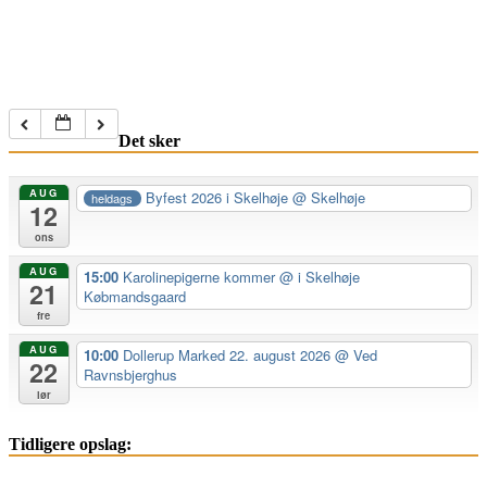
Det sker
AUG
Byfest 2026 i Skelhøje
@ Skelhøje
heldags
12
ons
AUG
15:00
Karolinepigerne kommer
@ i Skelhøje
21
Købmandsgaard
fre
AUG
10:00
Dollerup Marked 22. august 2026
@ Ved
22
Ravnsbjerghus
lør
Tidligere opslag: