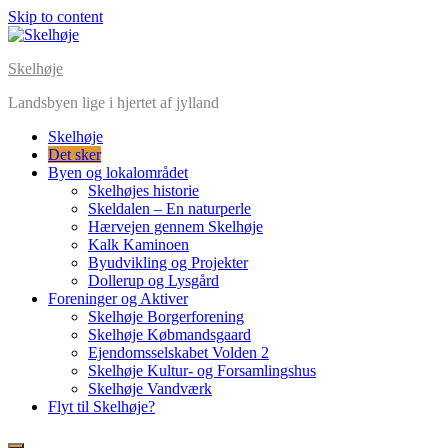
Skip to content
Skelhøje
Landsbyen lige i hjertet af jylland
Skelhøje
Det sker
Byen og lokalområdet
Skelhøjes historie
Skeldalen – En naturperle
Hærvejen gennem Skelhøje
Kalk Kaminoen
Byudvikling og Projekter
Dollerup og Lysgård
Foreninger og Aktiver
Skelhøje Borgerforening
Skelhøje Købmandsgaard
Ejendomsselskabet Volden 2
Skelhøje Kultur- og Forsamlingshus
Skelhøje Vandværk
Flyt til Skelhøje?