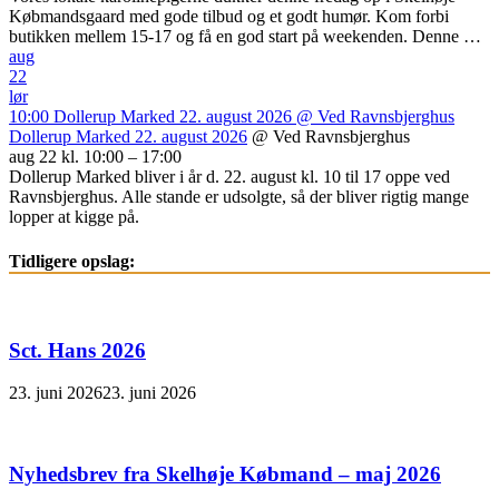
Købmandsgaard med gode tilbud og et godt humør. Kom forbi
butikken mellem 15-17 og få en god start på weekenden. Denne …
aug
22
lør
10:00
Dollerup Marked 22. august 2026
@ Ved Ravnsbjerghus
Dollerup Marked 22. august 2026
@ Ved Ravnsbjerghus
aug 22 kl. 10:00 – 17:00
Dollerup Marked bliver i år d. 22. august kl. 10 til 17 oppe ved
Ravnsbjerghus. Alle stande er udsolgte, så der bliver rigtig mange
lopper at kigge på.
Tidligere opslag:
Sct. Hans 2026
23. juni 2026
23. juni 2026
Nyhedsbrev fra Skelhøje Købmand – maj 2026