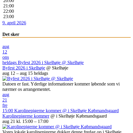
20:00
21:00
22:00
23:00
9. april 2026
Det sker
aug
12
ons
heldags
Byfest 2026 i Skelhøje
@ Skelhøje
Byfest 2026 i Skelhøje
@ Skelhøje
aug 12 – aug 15
heldags
Datoen er fast. Yderlige informationer kommer løbende som vi
nærmer os arrangementet.
aug
21
fre
15:00
Karolinepigerne kommer
@ i Skelhøje Købmandsgaard
Karolinepigerne kommer
@ i Skelhøje Købmandsgaard
aug 21 kl. 15:00 – 17:00
Vores lokale karolinepigerne dukker denne fredag op i Skelhøje