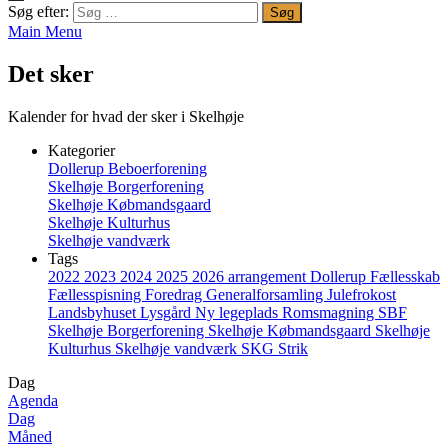
Søg efter:
Main Menu
Det sker
Kalender for hvad der sker i Skelhøje
Kategorier
Dollerup Beboerforening
Skelhøje Borgerforening
Skelhøje Købmandsgaard
Skelhøje Kulturhus
Skelhøje vandværk
Tags
2022
2023
2024
2025
2026
arrangement
Dollerup
Fællesskab
Fællesspisning
Foredrag
Generalforsamling
Julefrokost
Landsbyhuset
Lysgård
Ny legeplads
Romsmagning
SBF
Skelhøje Borgerforening
Skelhøje Købmandsgaard
Skelhøje
Kulturhus
Skelhøje vandværk
SKG
Strik
Dag
Agenda
Dag
Måned