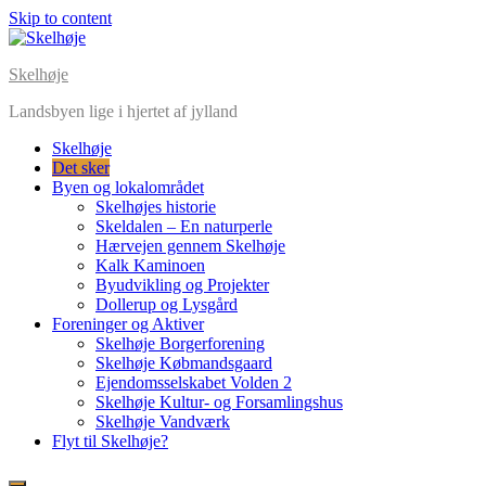
Skip to content
Skelhøje
Landsbyen lige i hjertet af jylland
Skelhøje
Det sker
Byen og lokalområdet
Skelhøjes historie
Skeldalen – En naturperle
Hærvejen gennem Skelhøje
Kalk Kaminoen
Byudvikling og Projekter
Dollerup og Lysgård
Foreninger og Aktiver
Skelhøje Borgerforening
Skelhøje Købmandsgaard
Ejendomsselskabet Volden 2
Skelhøje Kultur- og Forsamlingshus
Skelhøje Vandværk
Flyt til Skelhøje?