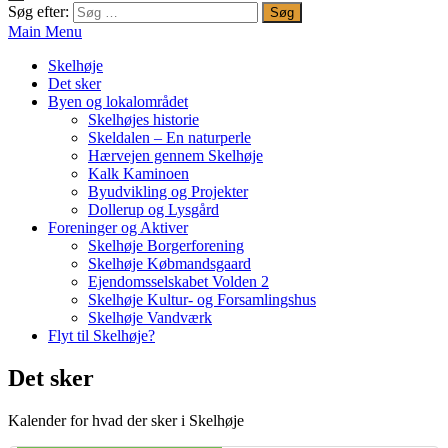
Søg efter:
Main Menu
Skelhøje
Det sker
Byen og lokalområdet
Skelhøjes historie
Skeldalen – En naturperle
Hærvejen gennem Skelhøje
Kalk Kaminoen
Byudvikling og Projekter
Dollerup og Lysgård
Foreninger og Aktiver
Skelhøje Borgerforening
Skelhøje Købmandsgaard
Ejendomsselskabet Volden 2
Skelhøje Kultur- og Forsamlingshus
Skelhøje Vandværk
Flyt til Skelhøje?
Det sker
Kalender for hvad der sker i Skelhøje