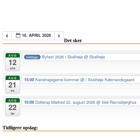
10. APRIL 2026
Det sker
AUG
Byfest 2026 i Skelhøje
@ Skelhøje
heldags
12
ons
AUG
15:00
Karolinepigerne kommer
@ i Skelhøje Købmandsgaard
21
fre
AUG
10:00
Dollerup Marked 22. august 2026
@ Ved Ravnsbjerghus
22
lør
Tidligere opslag: