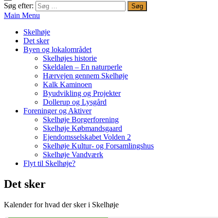
Søg efter:
Main Menu
Skelhøje
Det sker
Byen og lokalområdet
Skelhøjes historie
Skeldalen – En naturperle
Hærvejen gennem Skelhøje
Kalk Kaminoen
Byudvikling og Projekter
Dollerup og Lysgård
Foreninger og Aktiver
Skelhøje Borgerforening
Skelhøje Købmandsgaard
Ejendomsselskabet Volden 2
Skelhøje Kultur- og Forsamlingshus
Skelhøje Vandværk
Flyt til Skelhøje?
Det sker
Kalender for hvad der sker i Skelhøje