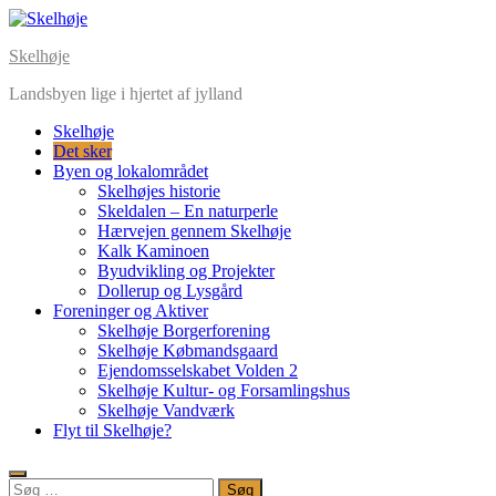
Skip
to
Skelhøje
content
Landsbyen lige i hjertet af jylland
Skelhøje
Det sker
Byen og lokalområdet
Skelhøjes historie
Skeldalen – En naturperle
Hærvejen gennem Skelhøje
Kalk Kaminoen
Byudvikling og Projekter
Dollerup og Lysgård
Foreninger og Aktiver
Skelhøje Borgerforening
Skelhøje Købmandsgaard
Ejendomsselskabet Volden 2
Skelhøje Kultur- og Forsamlingshus
Skelhøje Vandværk
Flyt til Skelhøje?
Søg