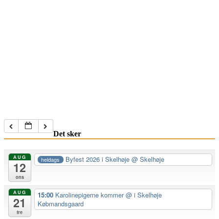
Det sker
AUG
Byfest 2026 i Skelhøje
@ Skelhøje
heldags
12
ons
AUG
15:00
Karolinepigerne kommer
@ i Skelhøje
21
Købmandsgaard
fre